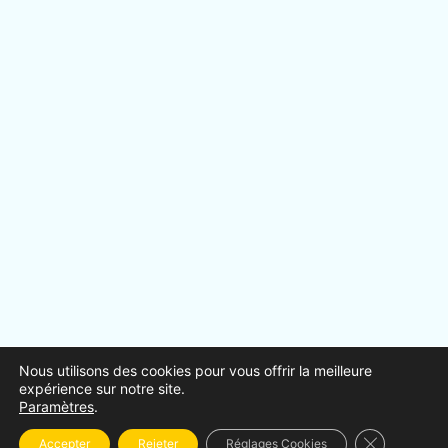
Fumisterie, Débistrage depuis 1985
Nous utilisons des cookies pour vous offrir la meilleure
Ram
O
Na
expérience sur notre site.
Paramètres
.
Fermer la b
Accepter
Rejeter
Réglages Cookies